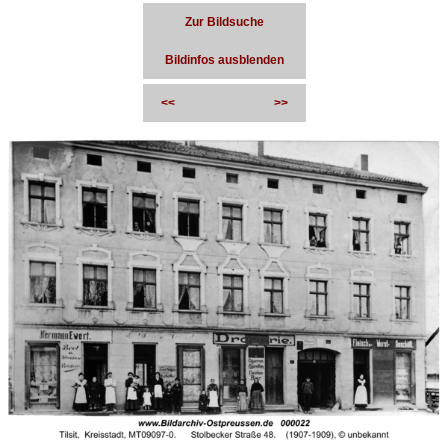
Zur Bildsuche
Bildinfos ausblenden
<<
>>