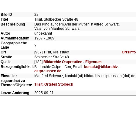
Bild-ID
22
Titel
Tilsit, Stolbecker Straße 48
Beschreibung
Das Kind auf dem Arm der Mutter ist Alfred Schwarz,
Vater von Manfred Schwarz
Autor
unbekannt
Aufnahmedatum
1907 - 1909
Geographische
?
Lage
Ort
[937] Tilsit, Kreisstadt
Ortsinfo
Straße
Stolbecker Straße 48
Quelle
[182]
Bildarchiv Ostpreußen - Eigentum
Bezugsmöglichkeit
Bildarchiv Ostpreußen, Email:
kontakt@bildarchiv-
ostpreussen.de
Einsteller
Manfred Schwarz, kontakt (at) bildarchiv-ostpreussen (dot) de
zugeordnet zu
Tilsit, Ortsteil Stolbeck
Themen/Objekten:
Letzte Änderung
2025-09-21