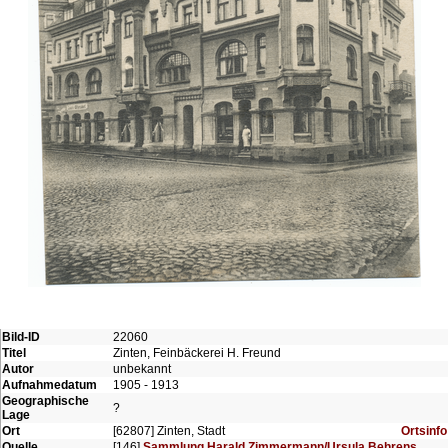
Bild-ID
22060
Titel
Zinten, Feinbäckerei H. Freund
Autor
unbekannt
Aufnahmedatum
1905 - 1913
Geographische
?
Lage
Ort
[62807] Zinten, Stadt
Ortsinfo
Quelle
[146]
Sammlung Harald Zimmermann/Ursula Behrens