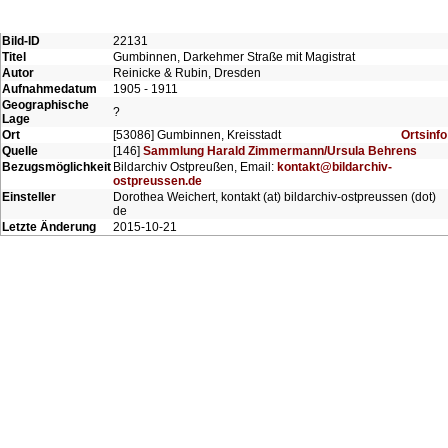
Bild-ID
22131
Titel
Gumbinnen, Darkehmer Straße mit Magistrat
Autor
Reinicke & Rubin, Dresden
Aufnahmedatum
1905 - 1911
Geographische
?
Lage
Ort
[53086] Gumbinnen, Kreisstadt
Ortsinfo
Quelle
[146]
Sammlung Harald Zimmermann/Ursula Behrens
Bezugsmöglichkeit
Bildarchiv Ostpreußen, Email:
kontakt@bildarchiv-
ostpreussen.de
Einsteller
Dorothea Weichert, kontakt (at) bildarchiv-ostpreussen (dot)
de
Letzte Änderung
2015-10-21