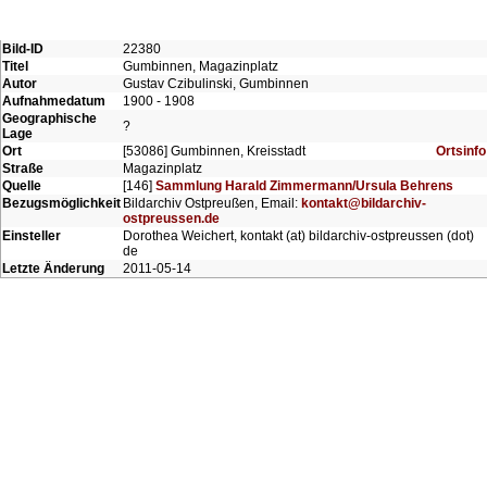
Bild-ID
22380
Titel
Gumbinnen, Magazinplatz
Autor
Gustav Czibulinski, Gumbinnen
Aufnahmedatum
1900 - 1908
Geographische
?
Lage
Ort
[53086] Gumbinnen, Kreisstadt
Ortsinfo
Straße
Magazinplatz
Quelle
[146]
Sammlung Harald Zimmermann/Ursula Behrens
Bezugsmöglichkeit
Bildarchiv Ostpreußen, Email:
kontakt@bildarchiv-
ostpreussen.de
Einsteller
Dorothea Weichert, kontakt (at) bildarchiv-ostpreussen (dot)
de
Letzte Änderung
2011-05-14