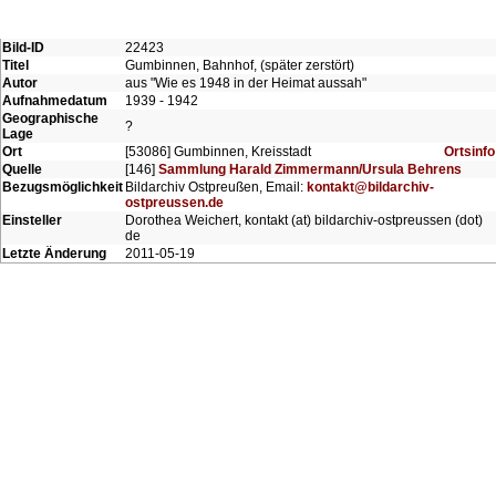
Bild-ID
22423
Titel
Gumbinnen, Bahnhof, (später zerstört)
Autor
aus "Wie es 1948 in der Heimat aussah"
Aufnahmedatum
1939 - 1942
Geographische
?
Lage
Ort
[53086] Gumbinnen, Kreisstadt
Ortsinfo
Quelle
[146]
Sammlung Harald Zimmermann/Ursula Behrens
Bezugsmöglichkeit
Bildarchiv Ostpreußen, Email:
kontakt@bildarchiv-
ostpreussen.de
Einsteller
Dorothea Weichert, kontakt (at) bildarchiv-ostpreussen (dot)
de
Letzte Änderung
2011-05-19