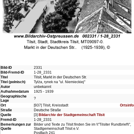
Bild-ID
2331
Bild-Fremd-ID
1-28_2331
Titel
Tilsit, Markt in der Deutschen Str.
Titel (polnisch)
Tylża, rynek na "ul. Niemieckiej"
Autor
unbekannt
Aufnahmedatum
1925 - 1939
Geographische
?
Lage
Ort
[937] Tilsit, Kreisstadt
Ortsinfo
Straße
Deutsche Straße
Quelle
[3]
Bildarchiv der Stadtgemeinschaft Tilsit
Fremd-ID
1-28_2331
Bemerkungen zur
Bilder und Texte zu Tilsit finden Sie im \\"Tilsiter Rundbrief\\",
Quelle
Stadtgemeinschaft Tilsit e.V.
Postfach 241