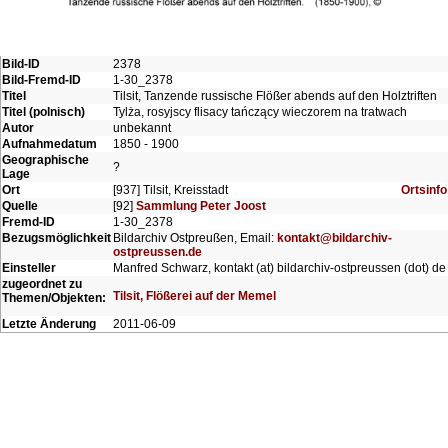
Bild-ID
2378
Bild-Fremd-ID
1-30_2378
Titel
Tilsit, Tanzende russische Flößer abends auf den Holztriften
Titel (polnisch)
Tylża, rosyjscy flisacy tańczący wieczorem na tratwach
Autor
unbekannt
Aufnahmedatum
1850 - 1900
Geographische
?
Lage
Ort
[937] Tilsit, Kreisstadt
Ortsinfo
Quelle
[92]
Sammlung Peter Joost
Fremd-ID
1-30_2378
Bezugsmöglichkeit
Bildarchiv Ostpreußen, Email:
kontakt@bildarchiv-
ostpreussen.de
Einsteller
Manfred Schwarz, kontakt (at) bildarchiv-ostpreussen (dot) de
zugeordnet zu
Tilsit, Flößerei auf der Memel
Themen/Objekten:
Letzte Änderung
2011-06-09