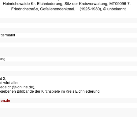
ttermarkt
tung
d 2,
d wird allen
redelch@t-online.de),
egebenen Bildbände der Kirchspiele im Kreis Elchniederung
sen.de