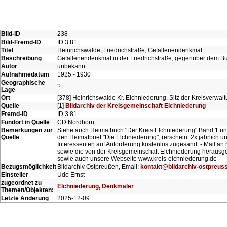
Bild-ID
238
Bild-Fremd-ID
ID 3 81
Titel
Heinrichswalde, Friedrichstraße, Gefallenendenkmal
Beschreibung
Gefallenendenkmal in der Friedrichstraße, gegenüber dem Bu
Autor
unbekannt
Aufnahmedatum
1925 - 1930
Geographische
?
Lage
Ort
[378] Heinrichswalde Kr. Elchniederung, Sitz der Kreisverwal
Quelle
[1]
Bildarchiv der Kreisgemeinschaft Elchniederung
Fremd-ID
ID 3 81
Fundort in Quelle
CD Nordhorn
Bemerkungen zur
Siehe auch Heimatbuch "Der Kreis Elchniederung" Band 1 un
Quelle
den Heimatbrief "Die Elchniederung", (erscheint 2x jährlich un
Interessenten auf Anforderung kostenlos zugesandt - Mail an 
sowie die von der Kreisgemeinschaft Elchniederung herausg
sowie auch unsere Webseite www.kreis-elchniederung.de
Bezugsmöglichkeit
Bildarchiv Ostpreußen, Email:
kontakt@bildarchiv-ostpreus
Einsteller
Udo Ernst
zugeordnet zu
Elchniederung, Denkmäler
Themen/Objekten:
Letzte Änderung
2025-12-09