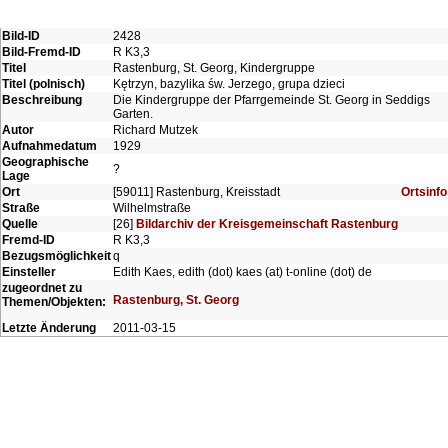
Bild-ID
2428
Bild-Fremd-ID
R K3,3
Titel
Rastenburg, St. Georg, Kindergruppe
Titel (polnisch)
Kętrzyn, bazylika św. Jerzego, grupa dzieci
Beschreibung
Die Kindergruppe der Pfarrgemeinde St. Georg in Seddigs
Garten.
Autor
Richard Mutzek
Aufnahmedatum
1929
Geographische
?
Lage
Ort
[59011] Rastenburg, Kreisstadt
Ortsinfo
Straße
Wilhelmstraße
Quelle
[26]
Bildarchiv der Kreisgemeinschaft Rastenburg
Fremd-ID
R K3,3
Bezugsmöglichkeit
q
Einsteller
Edith Kaes, edith (dot) kaes (at) t-online (dot) de
zugeordnet zu
Rastenburg, St. Georg
Themen/Objekten:
Letzte Änderung
2011-03-15