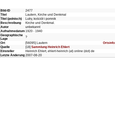
Bild-ID
2477
Titel
Lautern, Kirche und Denkmal
Titel (polnisch)
Lutry, kościół i pomnik
Beschreibung
Kirche und Denkmal.
Autor
unbekannt
Aufnahmedatum
1920 - 1940
Geographische
?
Lage
Ort
[56095] Lautern
Ortsinfo
Quelle
[18]
Sammlung Heinrich Ehlert
Einsteller
Heinrich Ehlert, ehlert-heinrich (at) online (dot) de
Letzte Änderung
2007-08-20