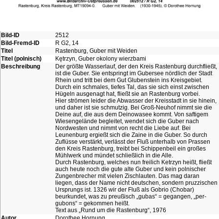
Bild-ID
2512
Bild-Fremd-ID
R G2, 14
Titel
Rastenburg, Guber mit Weiden
Titel (polnisch)
Kętrzyn, Guber okolony wierzbami
Beschreibung
Der größte Wasserlauf, der den Kreis Rastenburg durchfließt,
ist die Guber. Sie entspringt im Gubersee nördlich der Stadt
Rhein und tritt bei dem Gut Glubenstein ins Kreisgebiet.
Durch ein schmales, tiefes Tal, das sie sich einst zwischen
Hügeln ausgenagt hat, fließt sie an Rastenburg vorbei.
Hier strömen leider die Abwasser der Kreisstadt in sie hinein,
und daher ist sie schmutzig. Bei Groß-Neuhof nimmt sie die
Deine auf, die aus dem Deinowasee kommt. Von saftigem
Wiesengelände begleitet, wendet sich die Guber nach
Nordwesten und nimmt von recht die Liebe auf. Bei
Leunenburg ergießt sich die Zaine in die Guber. So durch
Zuflüsse verstärkt, verlässt der Fluß unterhalb von Prassen
den Kreis Rastenburg, treibt bei Schippenbeil ein großes
Mühlwerk und mündet schließlich in die Alle.
Durch Rastenburg, welches nun freilich Ketrzyn heißt, fließt
auch heute noch die gute alte Guber und kein polnischer
Zungenbrecher mit vielen Zischlauten. Das mag daran
liegen, dass der Name nicht deutschen, sondern pruzzischen
Ursprungs ist. 1326 wir der Fluß als Gobrio (Chobar)
beurkundet, was zu preußisch „gubas“ = gegangen, „per-
gubons“ = gekommen heißt.
Text aus „Rund um die Rastenburg“, 1976
Autor
Dorothee Hornung