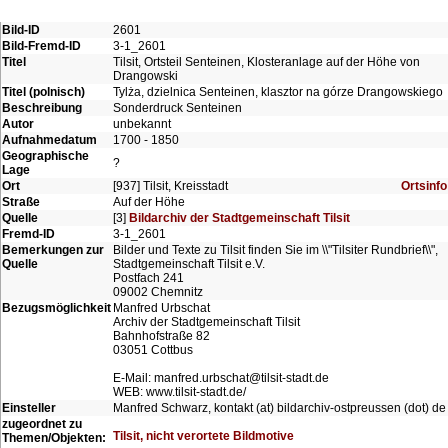
Bild-ID
2601
Bild-Fremd-ID
3-1_2601
Titel
Tilsit, Ortsteil Senteinen, Klosteranlage auf der Höhe von
Drangowski
Titel (polnisch)
Tylża, dzielnica Senteinen, klasztor na górze Drangowskiego
Beschreibung
Sonderdruck Senteinen
Autor
unbekannt
Aufnahmedatum
1700 - 1850
Geographische
?
Lage
Ort
[937] Tilsit, Kreisstadt
Ortsinfo
Straße
Auf der Höhe
Quelle
[3]
Bildarchiv der Stadtgemeinschaft Tilsit
Fremd-ID
3-1_2601
Bemerkungen zur
Bilder und Texte zu Tilsit finden Sie im \\"Tilsiter Rundbrief\\",
Quelle
Stadtgemeinschaft Tilsit e.V.
Postfach 241
09002 Chemnitz
Bezugsmöglichkeit
Manfred Urbschat
Archiv der Stadtgemeinschaft Tilsit
Bahnhofstraße 82
03051 Cottbus
E-Mail: manfred.urbschat@tilsit-stadt.de
WEB: www.tilsit-stadt.de/
Einsteller
Manfred Schwarz, kontakt (at) bildarchiv-ostpreussen (dot) de
zugeordnet zu
Tilsit, nicht verortete Bildmotive
Themen/Objekten: