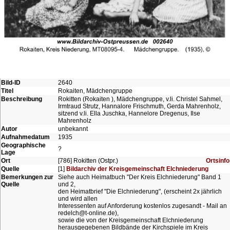
Bild-ID
2640
Titel
Rokaiten, Mädchengruppe
Beschreibung
Rokitten (Rokaiten ), Mädchengruppe, v.li. Christel Sahmel,
Irmtraud Strutz, Hannalore Frischmuth, Gerda Mahrenholz,
sitzend v.li. Ella Juschka, Hannelore Dregenus, Ilse
Mahrenholz
Autor
unbekannt
Aufnahmedatum
1935
Geographische
?
Lage
Ort
[786] Rokitten (Ostpr.)
Ortsinfo
Quelle
[1]
Bildarchiv der Kreisgemeinschaft Elchniederung
Bemerkungen zur
Siehe auch Heimatbuch "Der Kreis Elchniederung" Band 1
Quelle
und 2,
den Heimatbrief "Die Elchniederung", (erscheint 2x jährlich
und wird allen
Interessenten auf Anforderung kostenlos zugesandt - Mail an
redelch@t-online.de),
sowie die von der Kreisgemeinschaft Elchniederung
herausgegebenen Bildbände der Kirchspiele im Kreis