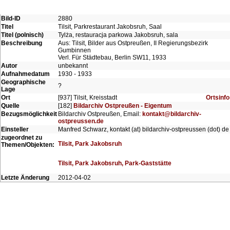
Bild-ID
2880
Titel
Tilsit, Parkrestaurant Jakobsruh, Saal
Titel (polnisch)
Tylża, restauracja parkowa Jakobsruh, sala
Beschreibung
Aus: Tilsit, Bilder aus Ostpreußen, II Regierungsbezirk
Gumbinnen
Verl. Für Städtebau, Berlin SW11, 1933
Autor
unbekannt
Aufnahmedatum
1930 - 1933
Geographische
?
Lage
Ort
[937] Tilsit, Kreisstadt
Ortsinfo
Quelle
[182]
Bildarchiv Ostpreußen - Eigentum
Bezugsmöglichkeit
Bildarchiv Ostpreußen, Email:
kontakt@bildarchiv-
ostpreussen.de
Einsteller
Manfred Schwarz, kontakt (at) bildarchiv-ostpreussen (dot) de
zugeordnet zu
Tilsit, Park Jakobsruh
Themen/Objekten:
Tilsit, Park Jakobsruh, Park-Gaststätte
Letzte Änderung
2012-04-02