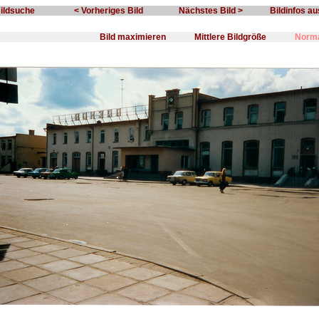
Bildsuche
< Vorheriges Bild
Nächstes Bild >
Bildinfos a
Bild maximieren
Mittlere Bildgröße
Norma