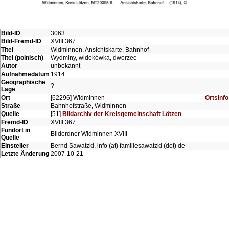
Bild-ID
3063
Bild-Fremd-ID
XVIII 367
Titel
Widminnen, Ansichtskarte, Bahnhof
Titel (polnisch)
Wydminy, widokówka, dworzec
Autor
unbekannt
Aufnahmedatum
1914
Geographische
?
Lage
Ort
[62296] Widminnen
Ortsinfo
Straße
Bahnhofstraße, Widminnen
Quelle
[51]
Bildarchiv der Kreisgemeinschaft Lötzen
Fremd-ID
XVIII 367
Fundort in
Bildordner Widminnen XVIII
Quelle
Einsteller
Bernd Sawatzki, info (at) familiesawatzki (dot) de
Letzte Änderung
2007-10-21