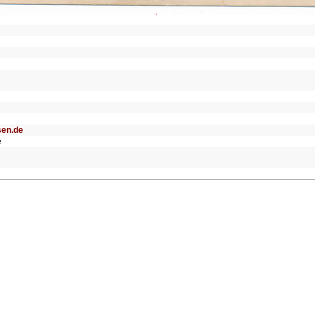
sen.de
e