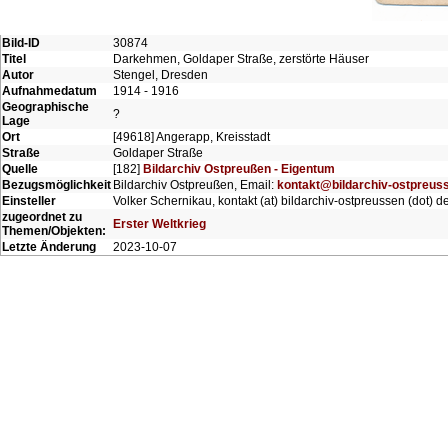
Bild-ID
30874
Titel
Darkehmen, Goldaper Straße, zerstörte Häuser
Autor
Stengel, Dresden
Aufnahmedatum
1914 - 1916
Geographische
?
Lage
Ort
[49618] Angerapp, Kreisstadt
Straße
Goldaper Straße
Quelle
[182]
Bildarchiv Ostpreußen - Eigentum
Bezugsmöglichkeit
Bildarchiv Ostpreußen, Email:
kontakt@bildarchiv-ostpreus
Einsteller
Volker Schernikau, kontakt (at) bildarchiv-ostpreussen (dot) d
zugeordnet zu
Erster Weltkrieg
Themen/Objekten:
Letzte Änderung
2023-10-07