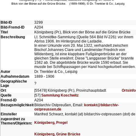
Bild-ID
3299
Bild-Fremd-ID
A204
Titel
Königsberg (Pr.), Blick von der Börse auf die Grüne Brücke
Beschreibung
Lt. Schmidtke-Sammlung (Quelle 564 Bild IV-226): vor ihrem
Abriss 1906. Im Hintergrund die Lastadie.
In einer Urkunde vom 20. Mai 1322, verhandelt zwischen
Bischof Johannes Clare und Landmeister Friedrich von
Wildenberg, ist eine klappbare Fußgängerbrücke an der
gleichen Stelle erwähnt. Diese "Langgasser Brücke" brannte
1582 ab. Die abgebildete Brücke wurde 1590 erbaut. Sie
musste bei Schiffspassagen per Hand hochgekurbelt werden.
Autor
Dr. Trenkler & Co., Leipzig
Aufnahmedatum
1889 - 1906
Geographische
?
Lage
Ort
[55478] Königsberg (Pr.), Provinzhauptstadt
Ortsinfo
Quelle
[57]
Sammlung Koschwitz
Fremd-ID
A204
Bezugsmöglichkeit
Bildarchiv Ostpreußen, Email:
kontakt@bildarchiv-
ostpreussen.de
Einsteller
Manfred Schwarz, kontakt (at) bildarchiv-ostpreussen (dot) de
zugeordnet zu
Königsberg, Pregel
Themen/Objekten:
Königsberg, Grüne Brücke