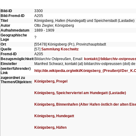
Bild-ID
3300
Bild-Fremd-ID
A205
Titel
Königsberg, Hafen (Hundegatt) und Speicherstadt (Lastadie)
Autor
Otto Ziegler, Königsberg
Aufnahmedatum
1889 - 1909
Geographische
?
Lage
Ort
[55478] Königsberg (Pr.), Provinzhauptstadt
Quelle
[57]
Sammlung Koschwitz
Fremd-ID
A205
Bezugsmöglichkeit
Bildarchiv Ostpreußen, Email:
kontakt@bildarchiv-ostpreus
Einsteller
Manfred Schwarz, kontakt (at) bildarchiv-ostpreussen (dot) de
(weiterführender)
http://de.wikipedia.org/wiki/Königsberg_(Preußen)#Der_K
Link
zugeordnet zu
Königsberg, Pregel
Themen/Objekten:
Königsberg, Speicherviertel am Hundegatt (Lastadie)
Königsberg, Binnenhafen (Alter Hafen östlich der alten Ei
Königsberg, Hundegatt
Königsberg, Häfen