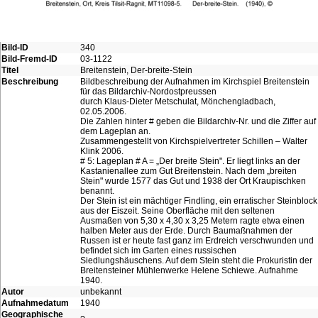
Bild-ID
340
Bild-Fremd-ID
03-1122
Titel
Breitenstein, Der-breite-Stein
Beschreibung
Bildbeschreibung der Aufnahmen im Kirchspiel Breitenstein
für das Bildarchiv-Nordostpreussen
durch Klaus-Dieter Metschulat, Mönchengladbach,
02.05.2006.
Die Zahlen hinter # geben die Bildarchiv-Nr. und die Ziffer auf
dem Lageplan an.
Zusammengestellt von Kirchspielvertreter Schillen – Walter
Klink 2006.
# 5: Lageplan # A = „Der breite Stein". Er liegt links an der
Kastanienallee zum Gut Breitenstein. Nach dem „breiten
Stein" wurde 1577 das Gut und 1938 der Ort Kraupischken
benannt.
Der Stein ist ein mächtiger Findling, ein erratischer Steinblock
aus der Eiszeit. Seine Oberfläche mit den seltenen
Ausmaßen von 5,30 x 4,30 x 3,25 Metern ragte etwa einen
halben Meter aus der Erde. Durch Baumaßnahmen der
Russen ist er heute fast ganz im Erdreich verschwunden und
befindet sich im Garten eines russischen
Siedlungshäuschens. Auf dem Stein steht die Prokuristin der
Breitensteiner Mühlenwerke Helene Schiewe. Aufnahme
1940.
Autor
unbekannt
Aufnahmedatum
1940
Geographische