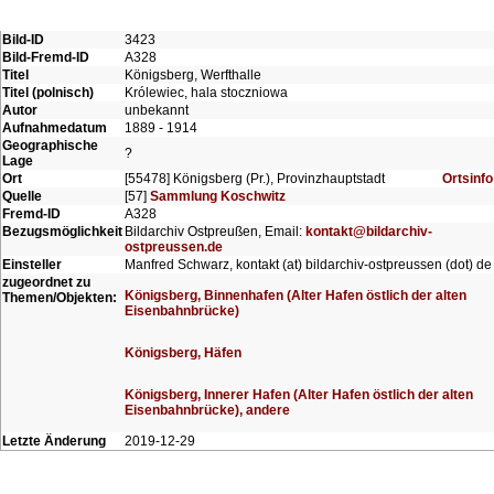
Bild-ID
3423
Bild-Fremd-ID
A328
Titel
Königsberg, Werfthalle
Titel (polnisch)
Królewiec, hala stoczniowa
Autor
unbekannt
Aufnahmedatum
1889 - 1914
Geographische
?
Lage
Ort
[55478] Königsberg (Pr.), Provinzhauptstadt
Ortsinfo
Quelle
[57]
Sammlung Koschwitz
Fremd-ID
A328
Bezugsmöglichkeit
Bildarchiv Ostpreußen, Email:
kontakt@bildarchiv-
ostpreussen.de
Einsteller
Manfred Schwarz, kontakt (at) bildarchiv-ostpreussen (dot) de
zugeordnet zu
Königsberg, Binnenhafen (Alter Hafen östlich der alten
Themen/Objekten:
Eisenbahnbrücke)
Königsberg, Häfen
Königsberg, Innerer Hafen (Alter Hafen östlich der alten
Eisenbahnbrücke), andere
Letzte Änderung
2019-12-29