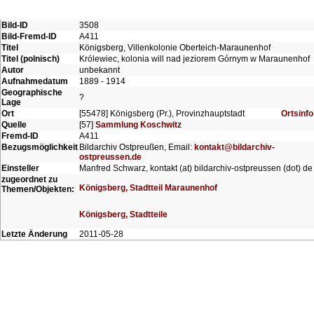
Bild-ID
3508
Bild-Fremd-ID
A411
Titel
Königsberg, Villenkolonie Oberteich-Maraunenhof
Titel (polnisch)
Królewiec, kolonia will nad jeziorem Górnym w Maraunenhof
Autor
unbekannt
Aufnahmedatum
1889 - 1914
Geographische
?
Lage
Ort
[55478] Königsberg (Pr.), Provinzhauptstadt
Ortsinfo
Quelle
[57]
Sammlung Koschwitz
Fremd-ID
A411
Bezugsmöglichkeit
Bildarchiv Ostpreußen, Email:
kontakt@bildarchiv-
ostpreussen.de
Einsteller
Manfred Schwarz, kontakt (at) bildarchiv-ostpreussen (dot) de
zugeordnet zu
Königsberg, Stadtteil Maraunenhof
Themen/Objekten:
Königsberg, Stadtteile
Letzte Änderung
2011-05-28