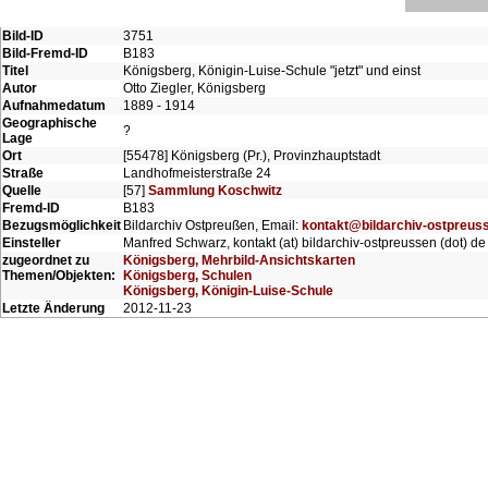
Bild-ID
3751
Bild-Fremd-ID
B183
Titel
Königsberg, Königin-Luise-Schule "jetzt" und einst
Autor
Otto Ziegler, Königsberg
Aufnahmedatum
1889 - 1914
Geographische
?
Lage
Ort
[55478] Königsberg (Pr.), Provinzhauptstadt
Straße
Landhofmeisterstraße 24
Quelle
[57]
Sammlung Koschwitz
Fremd-ID
B183
Bezugsmöglichkeit
Bildarchiv Ostpreußen, Email:
kontakt@bildarchiv-ostpreus
Einsteller
Manfred Schwarz, kontakt (at) bildarchiv-ostpreussen (dot) de
zugeordnet zu
Königsberg, Mehrbild-Ansichtskarten
Themen/Objekten:
Königsberg, Schulen
Königsberg, Königin-Luise-Schule
Letzte Änderung
2012-11-23