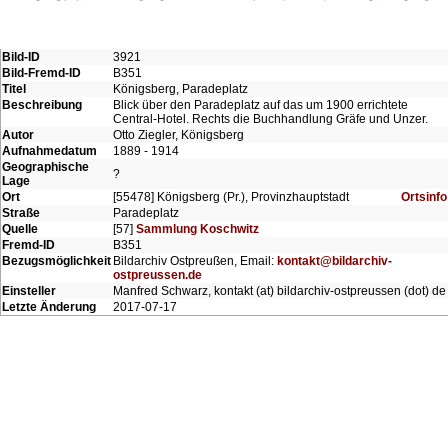
Bild-ID
3921
Bild-Fremd-ID
B351
Titel
Königsberg, Paradeplatz
Beschreibung
Blick über den Paradeplatz auf das um 1900 errichtete
Central-Hotel. Rechts die Buchhandlung Gräfe und Unzer.
Autor
Otto Ziegler, Königsberg
Aufnahmedatum
1889 - 1914
Geographische
?
Lage
Ort
[55478] Königsberg (Pr.), Provinzhauptstadt
Ortsinfo
Straße
Paradeplatz
Quelle
[57]
Sammlung Koschwitz
Fremd-ID
B351
Bezugsmöglichkeit
Bildarchiv Ostpreußen, Email:
kontakt@bildarchiv-
ostpreussen.de
Einsteller
Manfred Schwarz, kontakt (at) bildarchiv-ostpreussen (dot) de
Letzte Änderung
2017-07-17