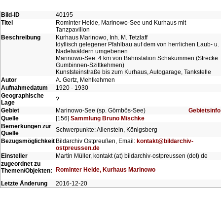
Bild-ID
40195
Titel
Rominter Heide, Marinowo-See und Kurhaus mit
Tanzpavillon
Beschreibung
Kurhaus Marinowo, Inh. M. Tetzlaff
Idyllisch gelegener Pfahlbau auf dem von herrlichen Laub- u.
Nadelwäldern umgebenen
Marinowo-See. 4 km von Bahnstation Schakummen (Strecke
Gumbinnen-Szittkehmen)
Kunststeinstraße bis zum Kurhaus, Autogarage, Tankstelle
Autor
A. Gertz, Mehlkehmen
Aufnahmedatum
1920 - 1930
Geographische
?
Lage
Gebiet
Marinowo-See (sp. Gömbös-See)
Gebietsinfo
Quelle
[156]
Sammlung Bruno Mischke
Bemerkungen zur
Schwerpunkte: Allenstein, Königsberg
Quelle
Bezugsmöglichkeit
Bildarchiv Ostpreußen, Email:
kontakt@bildarchiv-
ostpreussen.de
Einsteller
Martin Müller, kontakt (at) bildarchiv-ostpreussen (dot) de
zugeordnet zu
Rominter Heide, Kurhaus Marinowo
Themen/Objekten:
Letzte Änderung
2016-12-20