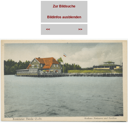
Zur Bildsuche
Bildinfos ausblenden
<<
>>