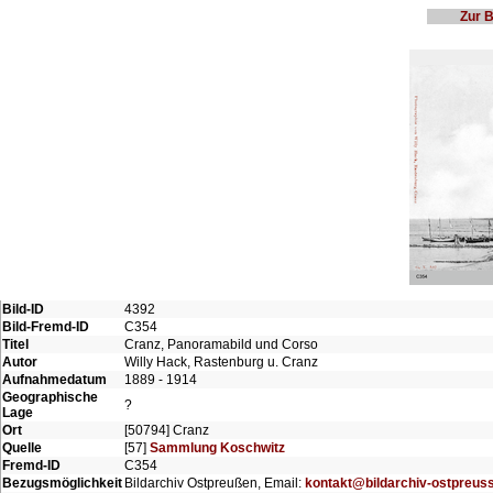
Zur 
Bild-ID
4392
Bild-Fremd-ID
C354
Titel
Cranz, Panoramabild und Corso
Autor
Willy Hack, Rastenburg u. Cranz
Aufnahmedatum
1889 - 1914
Geographische
?
Lage
Ort
[50794] Cranz
Quelle
[57]
Sammlung Koschwitz
Fremd-ID
C354
Bezugsmöglichkeit
Bildarchiv Ostpreußen, Email:
kontakt@bildarchiv-ostpreus