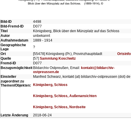
Bild-ID
4498
Bild-Fremd-ID
D077
Titel
Königsberg, Blick über den Münzplatz auf das Schloss
Autor
unbekannt
Aufnahmedatum
1889 - 1914
Geographische
?
Lage
Ort
[55478] Königsberg (Pr.), Provinzhauptstadt
Ortsinfo
Quelle
[57]
Sammlung Koschwitz
Fremd-ID
D077
Bezugsmöglichkeit
Bildarchiv Ostpreußen, Email:
kontakt@bildarchiv-
ostpreussen.de
Einsteller
Manfred Schwarz, kontakt (at) bildarchiv-ostpreussen (dot) de
zugeordnet zu
Königsberg, Schloss
Themen/Objekten:
Königsberg, Schloss, Außenansichten
Königsberg, Schloss, Nordseite
Letzte Änderung
2018-06-24