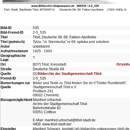
Bild-ID
535
Bild-Fremd-ID
2-5_535
Titel
Tilsit, Deutsche Str. 69, Falken-Apotheke
Titel (polnisch)
Tylża, "ul. Niemiecka" nr 69, apteka pod sokołem
Autor
unbekannt
Aufnahmedatum
1925 - 1943
Geographische
?
Lage
Ort
[937] Tilsit, Kreisstadt
Ortsinfo
Straße
Deutsche Straße 69
Quelle
[3]
Bildarchiv der Stadtgemeinschaft Tilsit
Fremd-ID
2-5_535
Bemerkungen zur
Bilder und Texte zu Tilsit finden Sie im \\"Tilsiter Rundbrief\\",
Quelle
Stadtgemeinschaft Tilsit e.V.
Postfach 241
09002 Chemnitz
Bezugsmöglichkeit
Manfred Urbschat
Archiv der Stadtgemeinschaft Tilsit
Bahnhofstraße 82
03051 Cottbus
E-Mail: manfred.urbschat@tilsit-stadt.de
WEB: www.tilsit-stadt.de/
Einsteller
Manfred Schwarz, kontakt (at) bildarchiv-ostpreussen (dot) de