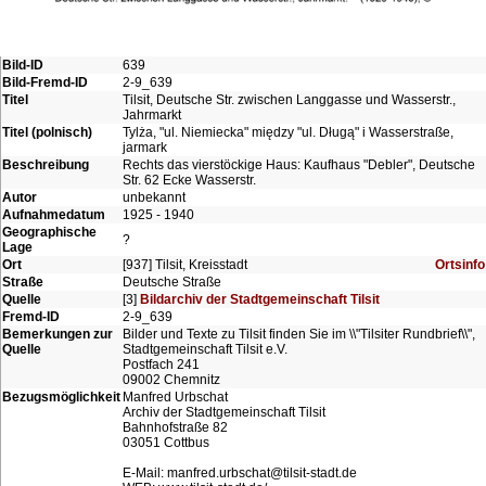
Bild-ID
639
Bild-Fremd-ID
2-9_639
Titel
Tilsit, Deutsche Str. zwischen Langgasse und Wasserstr.,
Jahrmarkt
Titel (polnisch)
Tylża, "ul. Niemiecka" między "ul. Długą" i Wasserstraße,
jarmark
Beschreibung
Rechts das vierstöckige Haus: Kaufhaus "Debler", Deutsche
Str. 62 Ecke Wasserstr.
Autor
unbekannt
Aufnahmedatum
1925 - 1940
Geographische
?
Lage
Ort
[937] Tilsit, Kreisstadt
Ortsinfo
Straße
Deutsche Straße
Quelle
[3]
Bildarchiv der Stadtgemeinschaft Tilsit
Fremd-ID
2-9_639
Bemerkungen zur
Bilder und Texte zu Tilsit finden Sie im \\"Tilsiter Rundbrief\\",
Quelle
Stadtgemeinschaft Tilsit e.V.
Postfach 241
09002 Chemnitz
Bezugsmöglichkeit
Manfred Urbschat
Archiv der Stadtgemeinschaft Tilsit
Bahnhofstraße 82
03051 Cottbus
E-Mail: manfred.urbschat@tilsit-stadt.de