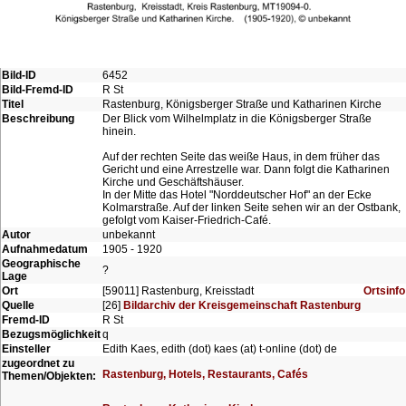
Bild-ID
6452
Bild-Fremd-ID
R St
Titel
Rastenburg, Königsberger Straße und Katharinen Kirche
Beschreibung
Der Blick vom Wilhelmplatz in die Königsberger Straße
hinein.
Auf der rechten Seite das weiße Haus, in dem früher das
Gericht und eine Arrestzelle war. Dann folgt die Katharinen
Kirche und Geschäftshäuser.
In der Mitte das Hotel "Norddeutscher Hof" an der Ecke
Kolmarstraße. Auf der linken Seite sehen wir an der Ostbank,
gefolgt vom Kaiser-Friedrich-Café.
Autor
unbekannt
Aufnahmedatum
1905 - 1920
Geographische
?
Lage
Ort
[59011] Rastenburg, Kreisstadt
Ortsinfo
Quelle
[26]
Bildarchiv der Kreisgemeinschaft Rastenburg
Fremd-ID
R St
Bezugsmöglichkeit
q
Einsteller
Edith Kaes, edith (dot) kaes (at) t-online (dot) de
zugeordnet zu
Rastenburg, Hotels, Restaurants, Cafés
Themen/Objekten: