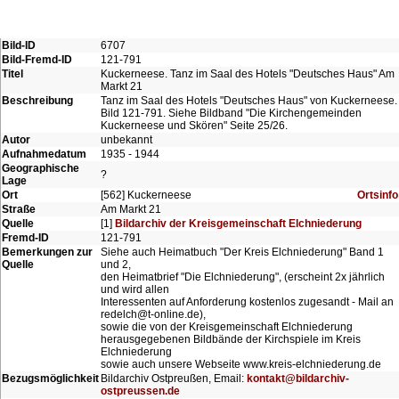
Bild-ID
6707
Bild-Fremd-ID
121-791
Titel
Kuckerneese. Tanz im Saal des Hotels "Deutsches Haus" Am
Markt 21
Beschreibung
Tanz im Saal des Hotels "Deutsches Haus" von Kuckerneese.
Bild 121-791. Siehe Bildband "Die Kirchengemeinden
Kuckerneese und Skören" Seite 25/26.
Autor
unbekannt
Aufnahmedatum
1935 - 1944
Geographische
?
Lage
Ort
[562] Kuckerneese
Ortsinfo
Straße
Am Markt 21
Quelle
[1]
Bildarchiv der Kreisgemeinschaft Elchniederung
Fremd-ID
121-791
Bemerkungen zur
Siehe auch Heimatbuch "Der Kreis Elchniederung" Band 1
Quelle
und 2,
den Heimatbrief "Die Elchniederung", (erscheint 2x jährlich
und wird allen
Interessenten auf Anforderung kostenlos zugesandt - Mail an
redelch@t-online.de),
sowie die von der Kreisgemeinschaft Elchniederung
herausgegebenen Bildbände der Kirchspiele im Kreis
Elchniederung
sowie auch unsere Webseite www.kreis-elchniederung.de
Bezugsmöglichkeit
Bildarchiv Ostpreußen, Email:
kontakt@bildarchiv-
ostpreussen.de