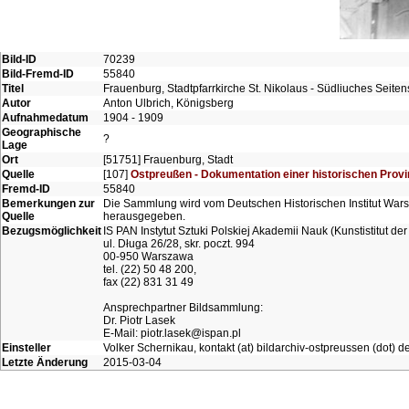
Bild-ID
70239
Bild-Fremd-ID
55840
Titel
Frauenburg, Stadtpfarrkirche St. Nikolaus - Südliuches Seite
Autor
Anton Ulbrich, Königsberg
Aufnahmedatum
1904 - 1909
Geographische
?
Lage
Ort
[51751] Frauenburg, Stadt
Quelle
[107]
Ostpreußen - Dokumentation einer historischen Prov
Fremd-ID
55840
Bemerkungen zur
Die Sammlung wird vom Deutschen Historischen Institut Wars
Quelle
herausgegeben.
Bezugsmöglichkeit
IS PAN Instytut Sztuki Polskiej Akademii Nauk (Kunstistitut 
ul. Długa 26/28, skr. poczt. 994
00-950 Warszawa
tel. (22) 50 48 200,
fax (22) 831 31 49
Ansprechpartner Bildsammlung:
Dr. Piotr Lasek
E-Mail: piotr.lasek@ispan.pl
Einsteller
Volker Schernikau, kontakt (at) bildarchiv-ostpreussen (dot) d
Letzte Änderung
2015-03-04