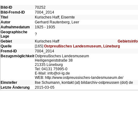
Bild-ID
70252
Bild-Fremd-ID
7004_2014
Titel
Kurisches Haff, Eisernte
Autor
Gerhard Rautenberg, Leer
Aufnahmedatum
1925 - 1935
Geographische
?
Lage
Gebiet
Kurisches Haff
Gebietsinfo
Quelle
[165]
Ostpreußisches Landesmuseum, Lüneburg
Fremd-ID
7004_2014
Bezugsmöglichkeit
Ostpreußisches Landesmuseum
Heiligengeiststraße 38
21335 Lüneburg
Tel: 04131 75995-0
E-Mail: info@ol-lg.de
WEB: http://www.ostpreussisches-landesmuseum.de/
Einsteller
Ilse Schumann, kontakt (at) bildarchiv-ostpreussen (dot) de
Letzte Änderung
2015-03-05