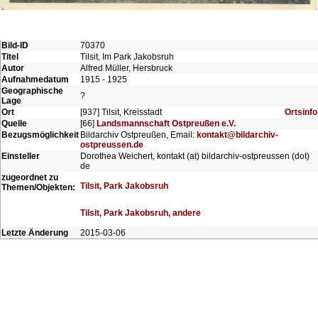
Bild-ID
70370
Titel
Tilsit, Im Park Jakobsruh
Autor
Alfred Müller, Hersbruck
Aufnahmedatum
1915 - 1925
Geographische
?
Lage
Ort
[937] Tilsit, Kreisstadt
Ortsinfo
Quelle
[66]
Landsmannschaft Ostpreußen e.V.
Bezugsmöglichkeit
Bildarchiv Ostpreußen, Email:
kontakt@bildarchiv-
ostpreussen.de
Einsteller
Dorothea Weichert, kontakt (at) bildarchiv-ostpreussen (dot)
de
zugeordnet zu
Tilsit, Park Jakobsruh
Themen/Objekten:
Tilsit, Park Jakobsruh, andere
Letzte Änderung
2015-03-06