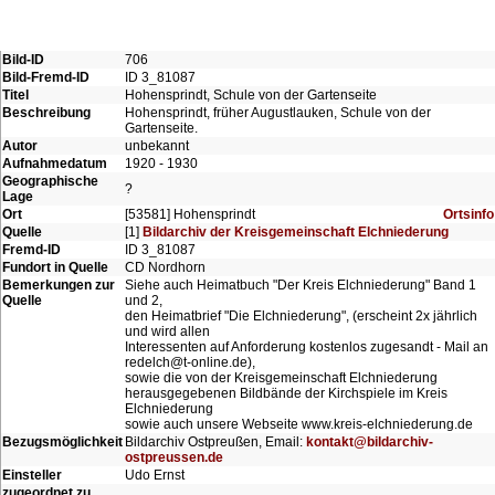
Bild-ID
706
Bild-Fremd-ID
ID 3_81087
Titel
Hohensprindt, Schule von der Gartenseite
Beschreibung
Hohensprindt, früher Augustlauken, Schule von der
Gartenseite.
Autor
unbekannt
Aufnahmedatum
1920 - 1930
Geographische
?
Lage
Ort
[53581] Hohensprindt
Ortsinfo
Quelle
[1]
Bildarchiv der Kreisgemeinschaft Elchniederung
Fremd-ID
ID 3_81087
Fundort in Quelle
CD Nordhorn
Bemerkungen zur
Siehe auch Heimatbuch "Der Kreis Elchniederung" Band 1
Quelle
und 2,
den Heimatbrief "Die Elchniederung", (erscheint 2x jährlich
und wird allen
Interessenten auf Anforderung kostenlos zugesandt - Mail an
redelch@t-online.de),
sowie die von der Kreisgemeinschaft Elchniederung
herausgegebenen Bildbände der Kirchspiele im Kreis
Elchniederung
sowie auch unsere Webseite www.kreis-elchniederung.de
Bezugsmöglichkeit
Bildarchiv Ostpreußen, Email:
kontakt@bildarchiv-
ostpreussen.de
Einsteller
Udo Ernst
zugeordnet zu