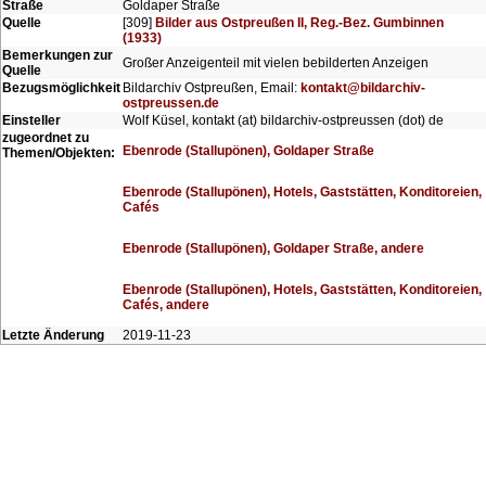
Straße
Goldaper Straße
Quelle
[309]
Bilder aus Ostpreußen II, Reg.-Bez. Gumbinnen
(1933)
Bemerkungen zur
Großer Anzeigenteil mit vielen bebilderten Anzeigen
Quelle
Bezugsmöglichkeit
Bildarchiv Ostpreußen, Email:
kontakt@bildarchiv-
ostpreussen.de
Einsteller
Wolf Küsel, kontakt (at) bildarchiv-ostpreussen (dot) de
zugeordnet zu
Ebenrode (Stallupönen), Goldaper Straße
Themen/Objekten:
Ebenrode (Stallupönen), Hotels, Gaststätten, Konditoreien,
Cafés
Ebenrode (Stallupönen), Goldaper Straße, andere
Ebenrode (Stallupönen), Hotels, Gaststätten, Konditoreien,
Cafés, andere
Letzte Änderung
2019-11-23