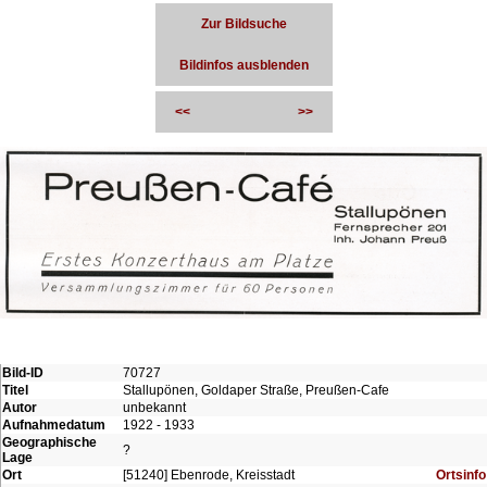
Zur Bildsuche
Bildinfos ausblenden
<<
>>
Bild-ID
70727
Titel
Stallupönen, Goldaper Straße, Preußen-Cafe
Autor
unbekannt
Aufnahmedatum
1922 - 1933
Geographische
?
Lage
Ort
[51240] Ebenrode, Kreisstadt
Ortsinfo