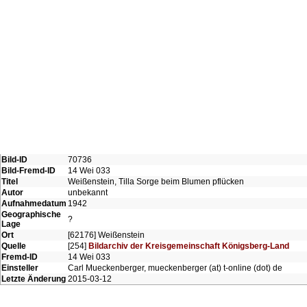
Bild-ID
70736
Bild-Fremd-ID
14 Wei 033
Titel
Weißenstein, Tilla Sorge beim Blumen pflücken
Autor
unbekannt
Aufnahmedatum
1942
Geographische
?
Lage
Ort
[62176] Weißenstein
Quelle
[254]
Bildarchiv der Kreisgemeinschaft Königsberg-Land
Fremd-ID
14 Wei 033
Einsteller
Carl Mueckenberger, mueckenberger (at) t-online (dot) de
Letzte Änderung
2015-03-12