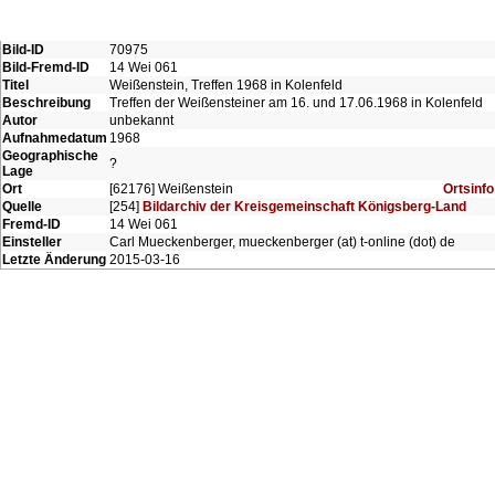
Bild-ID
70975
Bild-Fremd-ID
14 Wei 061
Titel
Weißenstein, Treffen 1968 in Kolenfeld
Beschreibung
Treffen der Weißensteiner am 16. und 17.06.1968 in Kolenfeld
Autor
unbekannt
Aufnahmedatum
1968
Geographische
?
Lage
Ort
[62176] Weißenstein
Ortsinfo
Quelle
[254]
Bildarchiv der Kreisgemeinschaft Königsberg-Land
Fremd-ID
14 Wei 061
Einsteller
Carl Mueckenberger, mueckenberger (at) t-online (dot) de
Letzte Änderung
2015-03-16