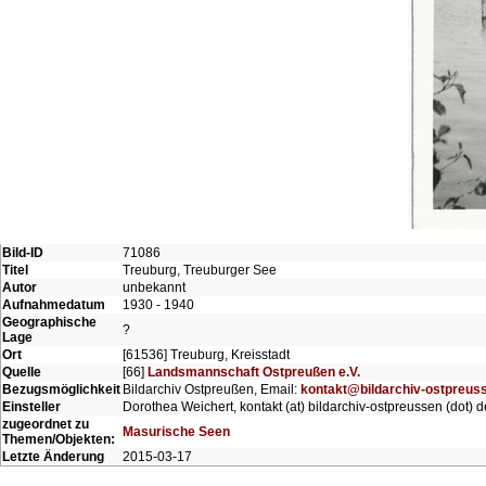
Bild-ID
71086
Titel
Treuburg, Treuburger See
Autor
unbekannt
Aufnahmedatum
1930 - 1940
Geographische
?
Lage
Ort
[61536] Treuburg, Kreisstadt
Quelle
[66]
Landsmannschaft Ostpreußen e.V.
Bezugsmöglichkeit
Bildarchiv Ostpreußen, Email:
kontakt@bildarchiv-ostpreus
Einsteller
Dorothea Weichert, kontakt (at) bildarchiv-ostpreussen (dot) d
zugeordnet zu
Masurische Seen
Themen/Objekten:
Letzte Änderung
2015-03-17