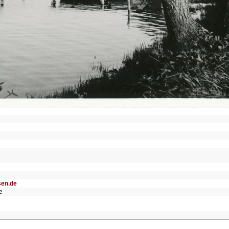
sen.de
e