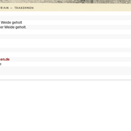
r Weide geholt
er Weide geholt.
sen.de
e