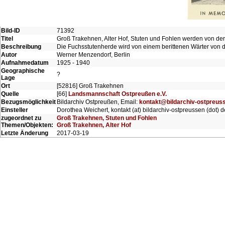
Bild-ID
71392
Titel
Groß Trakehnen, Alter Hof, Stuten und Fohlen werden von de
Beschreibung
Die Fuchsstutenherde wird von einem berittenen Wärter von d
Autor
Werner Menzendorf, Berlin
Aufnahmedatum
1925 - 1940
Geographische
?
Lage
Ort
[52816] Groß Trakehnen
Quelle
[66]
Landsmannschaft Ostpreußen e.V.
Bezugsmöglichkeit
Bildarchiv Ostpreußen, Email:
kontakt@bildarchiv-ostpreus
Einsteller
Dorothea Weichert, kontakt (at) bildarchiv-ostpreussen (dot) d
zugeordnet zu
Groß Trakehnen, Stuten und Fohlen
Themen/Objekten:
Groß Trakehnen, Alter Hof
Letzte Änderung
2017-03-19