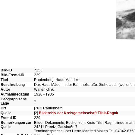
Bild-ID
7253
Bild-Fremd-ID
229
Titel
Rautenberg, Haus-Maeder
Beschreibung
Das Haus Mäder in der Bahnhofstraße. Siehe auch (weiterfüh
Autor
Walter Klink
Aufnahmedatum
1920 - 1935
Geographische
?
Lage
Ort
[763] Rautenberg
Quelle
[2]
Bildarchiv der Kreisgemeinschaft Tilsit-Ragnit
Fremd-ID
229
Bemerkungen zur
Bilder, Dokumente, Bücher zum Kreis Tilsit-Ragnit findet man 
Quelle
24211 Preetz, Gasstraße 7.
Terminabsprache über Herrn Manfred Malien Tel. 04342-875