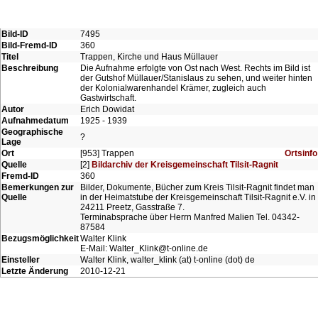
Bild-ID
7495
Bild-Fremd-ID
360
Titel
Trappen, Kirche und Haus Müllauer
Beschreibung
Die Aufnahme erfolgte von Ost nach West. Rechts im Bild ist
der Gutshof Müllauer/Stanislaus zu sehen, und weiter hinten
der Kolonialwarenhandel Krämer, zugleich auch
Gastwirtschaft.
Autor
Erich Dowidat
Aufnahmedatum
1925 - 1939
Geographische
?
Lage
Ort
[953] Trappen
Ortsinfo
Quelle
[2]
Bildarchiv der Kreisgemeinschaft Tilsit-Ragnit
Fremd-ID
360
Bemerkungen zur
Bilder, Dokumente, Bücher zum Kreis Tilsit-Ragnit findet man
Quelle
in der Heimatstube der Kreisgemeinschaft Tilsit-Ragnit e.V. in
24211 Preetz, Gasstraße 7.
Terminabsprache über Herrn Manfred Malien Tel. 04342-
87584
Bezugsmöglichkeit
Walter Klink
E-Mail: Walter_Klink@t-online.de
Einsteller
Walter Klink, walter_klink (at) t-online (dot) de
Letzte Änderung
2010-12-21