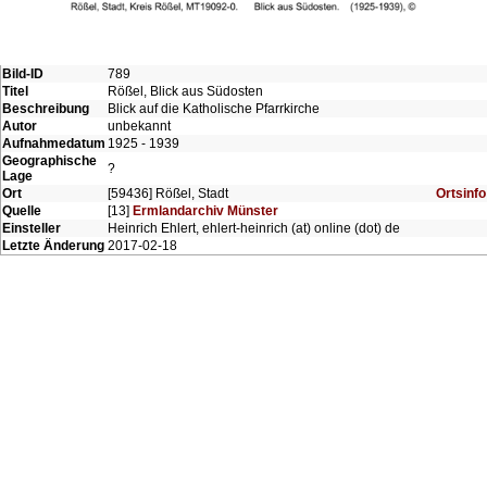
Bild-ID
789
Titel
Rößel, Blick aus Südosten
Beschreibung
Blick auf die Katholische Pfarrkirche
Autor
unbekannt
Aufnahmedatum
1925 - 1939
Geographische
?
Lage
Ort
[59436] Rößel, Stadt
Ortsinfo
Quelle
[13]
Ermlandarchiv Münster
Einsteller
Heinrich Ehlert, ehlert-heinrich (at) online (dot) de
Letzte Änderung
2017-02-18