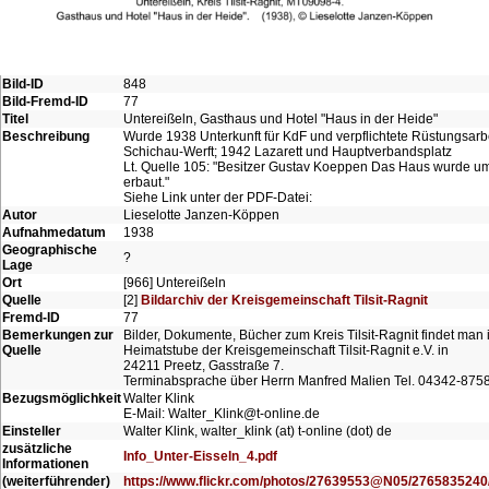
Bild-ID
848
Bild-Fremd-ID
77
Titel
Untereißeln, Gasthaus und Hotel "Haus in der Heide"
Beschreibung
Wurde 1938 Unterkunft für KdF und verpflichtete Rüstungsarbe
Schichau-Werft; 1942 Lazarett und Hauptverbandsplatz
Lt. Quelle 105: "Besitzer Gustav Koeppen Das Haus wurde u
erbaut."
Siehe Link unter der PDF-Datei:
Autor
Lieselotte Janzen-Köppen
Aufnahmedatum
1938
Geographische
?
Lage
Ort
[966] Untereißeln
Quelle
[2]
Bildarchiv der Kreisgemeinschaft Tilsit-Ragnit
Fremd-ID
77
Bemerkungen zur
Bilder, Dokumente, Bücher zum Kreis Tilsit-Ragnit findet man 
Quelle
Heimatstube der Kreisgemeinschaft Tilsit-Ragnit e.V. in
24211 Preetz, Gasstraße 7.
Terminabsprache über Herrn Manfred Malien Tel. 04342-875
Bezugsmöglichkeit
Walter Klink
E-Mail: Walter_Klink@t-online.de
Einsteller
Walter Klink, walter_klink (at) t-online (dot) de
zusätzliche
Info_Unter-Eisseln_4.pdf
Informationen
(weiterführender)
https://www.flickr.com/photos/27639553@N05/2765835240/