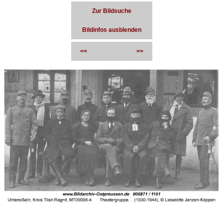
Zur Bildsuche
Bildinfos ausblenden
<<
>>