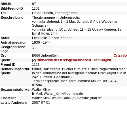
Bild-ID
871
Bild-Fremd-ID
1161
Titel
Unter-Eisseln, Theatergruppe
Beschreibung
Theatergruppe in Untereisseln.
von links stehend: 1 -, 2 Max Schalut, 3-7 -, 8 Waldemar
Schaar, 9 -.
von links sitzend: 10 ... Scheer, 11 -, 12 Gustav Köppen, 13
Ernst Hofer, 14 -.
Autor
Lieselotte Janzen-Köppen
Aufnahmedatum
1930 - 1944
Geographische
?
Lage
Ort
[966] Untereißeln
Ortsinfo
Quelle
[2]
Bildarchiv der Kreisgemeinschaft Tilsit-Ragnit
Fremd-ID
1161
Bemerkungen zur
Bilder, Dokumente, Bücher zum Kreis Tilsit-Ragnit findet man
Quelle
in der Heimatstube der Kreisgemeinschaft Tilsit-Ragnit e.V. in
24211 Preetz, Gasstraße 7.
Terminabsprache über Herrn Manfred Malien Tel. 04342-
87584
Bezugsmöglichkeit
Walter Klink
E-Mail: Walter_Klink@t-online.de
Einsteller
Walter Klink, walter_klink (at) t-online (dot) de
Letzte Änderung
2007-07-01