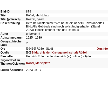
Bild-ID
879
Titel
Rößel, Marktplatz
Titel (polnisch)
Reszel, rynek
Beschreibung
Dem Betrachter bietet sich heute ein nahezu unverändertes
Bild. Alle Gebäude sind noch vollständig erhalten (Stand
2023). Rechts erkennt man das Rathaus.
Autor
unbekannt
Aufnahmedatum
1925 - 1939
Geographische
?
Lage
Ort
[59436] Rößel, Stadt
Ortsinfo
Quelle
[30]
Bildarchiv der Kreisgemeinschaft Rößel
Einsteller
Heinrich Ehlert, ehlert-heinrich (at) online (dot) de
zugeordnet zu
Rößel, Marktplatz
Themen/Objekten:
Letzte Änderung
2023-05-17