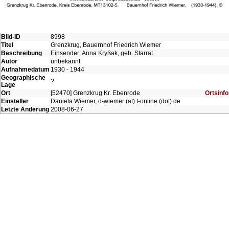
Bild-ID
8998
Titel
Grenzkrug, Bauernhof Friedrich Wiemer
Beschreibung
Einsender: Anna Kryßak, geb. Starrat
Autor
unbekannt
Aufnahmedatum
1930 - 1944
Geographische
?
Lage
Ort
[52470] Grenzkrug Kr. Ebenrode
Ortsinfo
Einsteller
Daniela Wiemer, d-wiemer (at) t-online (dot) de
Letzte Änderung
2008-06-27