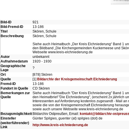
Bild-ID
921
Bild-Fremd-ID
13-186
Titel
Skören, Schule
Beschreibung
Skören, Schule
Siehe auch Heimatbuch „Der Kreis Elchniederung“ Band 1 und 2
den Bildband „Die Kirchengemeinden Kuckerneese und Skören
Webseite www.kreis-elchniederung.de
Autor
unbekannt
Aufnahmedatum
1920 - 1930
Geographische
?
Lage
Ort
[878] Skören
Quelle
[1]
Bildarchiv der Kreisgemeinschaft Elchniederung
Fremd-ID
13-186
Fundort in Quelle
CD Skören
Bemerkungen zur
Siehe auch Heimatbuch "Der Kreis Elchniederung" Band 1 un
Quelle
den Heimatbrief "Die Elchniederung", (erscheint 2x jährlich un
Interessenten auf Anforderung kostenlos zugesandt - Mail an 
sowie die von der Kreisgemeinschaft Elchniederung herausg
sowie auch unsere Webseite www.kreis-elchniederung.de
Bezugsmöglichkeit
Bildarchiv Ostpreußen, Email:
kontakt@bildarchiv-ostpreus
Einsteller
Günter Spilgies, guenter (at) spilgies (dot) de
(weiterführender)
http://www.kreis-elchniederung.de
Link