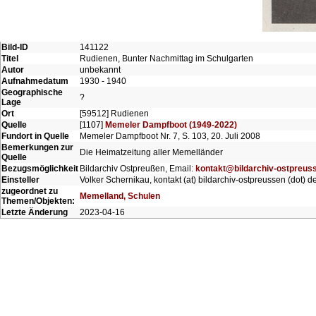
Bild-ID
141122
Titel
Rudienen, Bunter Nachmittag im Schulgarten
Autor
unbekannt
Aufnahmedatum
1930 - 1940
Geographische
?
Lage
Ort
[59512] Rudienen
Quelle
[1107]
Memeler Dampfboot (1949-2022)
Fundort in Quelle
Memeler Dampfboot Nr. 7, S. 103, 20. Juli 2008
Bemerkungen zur
Die Heimatzeitung aller Memelländer
Quelle
Bezugsmöglichkeit
Bildarchiv Ostpreußen, Email:
kontakt@bildarchiv-ostpreus
Einsteller
Volker Schernikau, kontakt (at) bildarchiv-ostpreussen (dot) d
zugeordnet zu
Memelland, Schulen
Themen/Objekten:
Letzte Änderung
2023-04-16