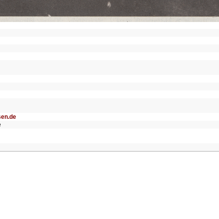
sen.de
e