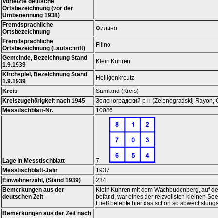
Vorletzte deutsche
Ortsbezeichnung (vor der
Umbenennung 1938)
Fremdsprachliche
Филино
Ortsbezeichnung
Fremdsprachliche
Filino
Ortsbezeichnung (Lautschrift)
Gemeinde, Bezeichnung Stand
Klein Kuhren
1.9.1939
Kirchspiel, Bezeichnung Stand
Heiligenkreutz
1.9.1939
Kreis
Samland (Kreis)
Kreiszugehörigkeit nach 1945
Зеленоградский р-н (Zelenogradskij Rayon, 
Messtischblatt-Nr.
10086
Lage in Messtischblatt
7
Messtischblatt-Jahr
1937
Einwohnerzahl, (Stand 1939)
234
Bemerkungen aus der
Klein Kuhren mit dem Wachbudenberg, auf dem s
deutschen Zeit
befand, war eines der reizvollsten kleinen Se
Fließ belebte hier das schon so abwechslungs
Bemerkungen aus der Zeit nach