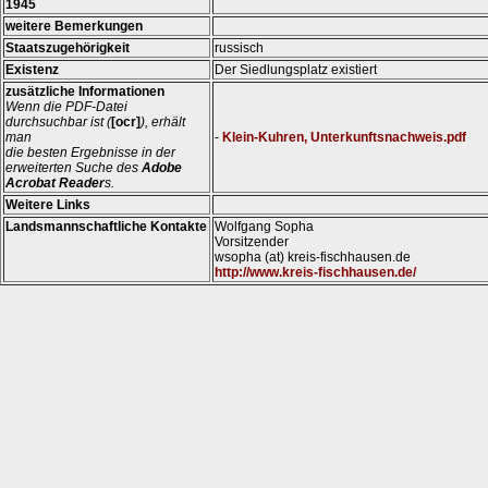
1945
weitere Bemerkungen
Staatszugehörigkeit
russisch
Existenz
Der Siedlungsplatz existiert
zusätzliche Informationen
Wenn die PDF-Datei
durchsuchbar ist (
[ocr]
), erhält
man
-
Klein-Kuhren, Unterkunftsnachweis.pdf
die besten Ergebnisse in der
erweiterten Suche des
Adobe
Acrobat Reader
s.
Weitere Links
Landsmannschaftliche Kontakte
Wolfgang Sopha
Vorsitzender
wsopha (at) kreis-fischhausen.de
http://www.kreis-fischhausen.de/