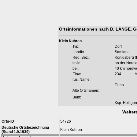
Ortsinformationen nach D. LANGE, G
Klein Kuhren
Typ:
Dorf
Landkr.:
Samland
Reg. Bez.:
Königsberg (P
im/in:
an der Nordk
bei:
40 km nordwe
Einw.:
234
M
rus. Name:
Filino
Alte Ortsnamen:
Bem:
Ksp: Heiligen
Weiter
Orts-ID
54726
Deutsche Ortsbezeichnung
Klein Kuhren
(Stand 1.9.1939)